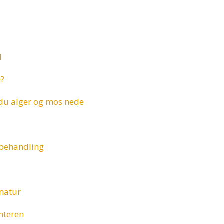
l
e?
 du alger og mos nede
ebehandling
 natur
interen