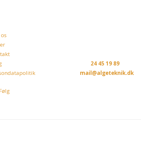
ma
Kontakt
 os
AlgeTeknik ApS
ser
Engsnarren 4
takt
5250 Odense SV
g
Tlf.:
24 45 19 89
sondatapolitik
mail@algeteknik.dk
Følg