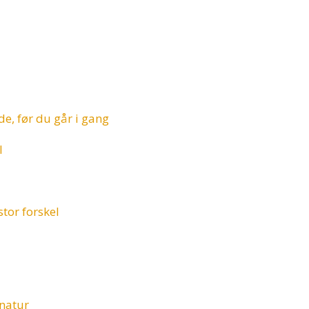
de, før du går i gang
l
stor forskel
 natur