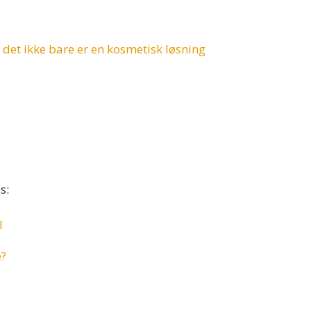
 det ikke bare er en kosmetisk løsning
s:
l
e?