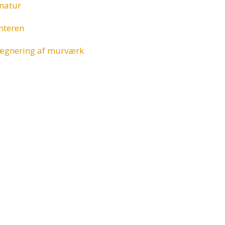
 natur
interen
rægnering af murværk