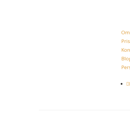
Fir
Om
Pri
Kon
Blo
Per