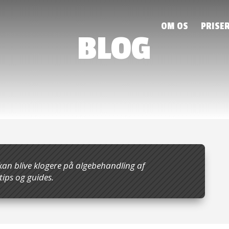
OM OS
PRISE
BLOG
kan blive klogere på algebehandling af
tips og guides.