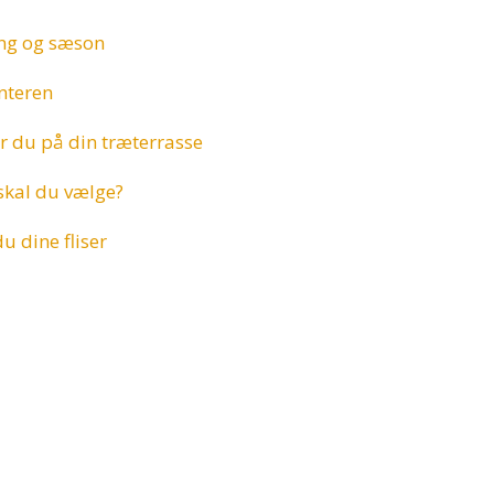
ing og sæson
interen
r du på din træterrasse
 skal du vælge?
u dine fliser