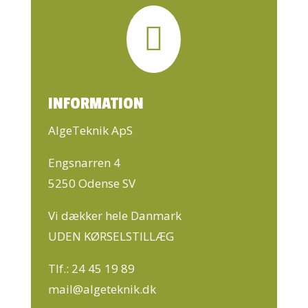

INFORMATION
AlgeTeknik ApS
Engsnarren 4
5250 Odense SV
Vi dækker hele Danmark
UDEN KØRSELSTILLÆG
Tlf.:
24 45 19 89
mail@algeteknik.dk