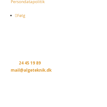
Persondatapolitik
Følg
Kontakt
AlgeTeknik ApS
Engsnarren 4
5250 Odense SV
Tlf.:
24 45 19 89
mail@algeteknik.dk