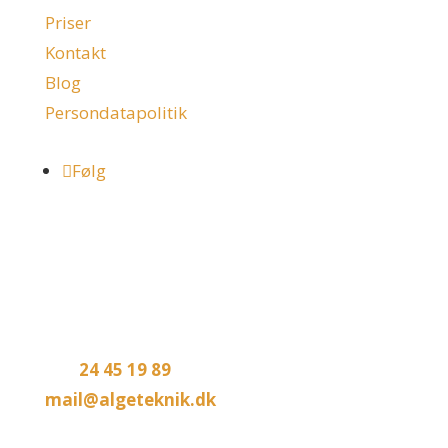
Priser
Kontakt
Blog
Persondatapolitik
Følg
Kontakt
AlgeTeknik ApS
Engsnarren 4
5250 Odense SV
Tlf.:
24 45 19 89
mail@algeteknik.dk