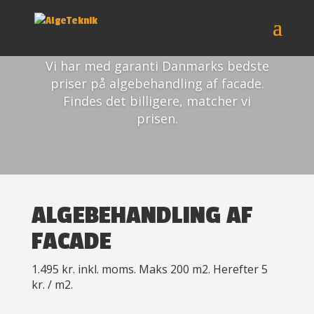
PRISGARANTI
Vi har med garanti Danmarks bedste
priser på algebehandling af facade.
Findes det billigere, matcher vi
prisen.
ALGEBEHANDLING AF
FACADE
1.495 kr. inkl. moms. Maks 200 m2. Herefter 5
kr. / m2.